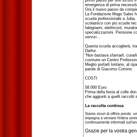
primo passo per uno sicuro svi
emergenza di prima necessit
Ora il nuovo passo da compier
La Fondazione Mago Sales ha 
scuola professionale a Juba,
scolastico con più
scuole tec
falegnami, elettricisti, murato
specializzazioni. Pensione co
servizi…
Questa scuola accoglierà, tra 
Darfur.
“Non bastava sfamarli, curarl
costruire un Centro Professio
Meglio portarli lontano, al r
parole di Giacomo Comino
COSTI
58.000 Euro.
Prima della festa al colle do
che aggiunti a quelli raccolti
La raccolta continua
Siamo sicuri di offrire presto 
impegna a versare l'intera somm
continuamente informati sull'an
Grazie per la vostra gen