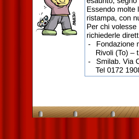
esaurito, segno
Essendo molte l
ristampa, con n
Per chi volesse
richiederle dire
-
Fondazione m
Rivoli (To) –
-
Smilab. Via 
Tel 0172 190